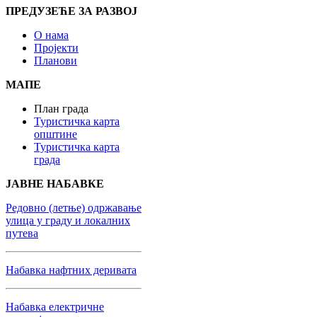
ПРЕДУЗЕЋЕ ЗА РАЗВОЈ
О нама
Пројекти
Планови
МАПЕ
План града
Туристичка карта
општине
Туристичка карта
града
ЈАВНЕ НАБАВКЕ
Редовно (летње) одржавање
улица у граду и локалних
путева
Набaвка нафтних деривата
Набавка електричне