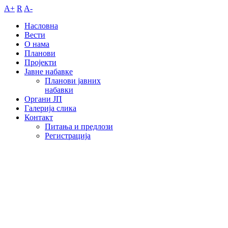
A+
R
A-
Насловна
Вести
О нама
Планови
Пројекти
Јавне набавке
Планови јавних
набавки
Органи ЈП
Галерија слика
Контакт
Питања и предлози
Регистрација