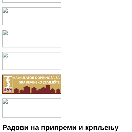
Бањица
Не зна се тачно када су људи, лечења ради, почели да се купају
периода, као и у...
Радови на припреми и крпљењу