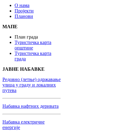
О нама
Пројекти
Планови
МАПЕ
План града
Туристичка карта
општине
Туристичка карта
града
ЈАВНЕ НАБАВКЕ
Редовно (летње) одржавање
улица у граду и локалних
путева
Набaвка нафтних деривата
Набавка електричне
енергије