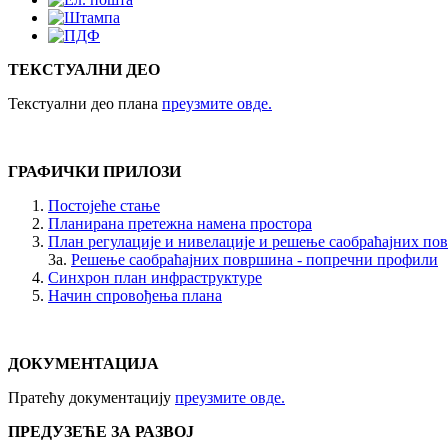
ТЕКСТУАЛНИ ДЕО
Текстуални део плана
преузмите овде.
ГРАФИЧКИ ПРИЛОЗИ
Постојеће стање
Планирана претежна намена простора
Бањица
План регулације и нивелације и решење саобраћајних по
3а.
Решење саобраћајних површина - попречни профили
Не зна се тачно када су људи, лечења ради, почели да се купају
Синхрон план инфраструктуре
периода, као и у...
Начин спровођења плана
ДОКУМЕНТАЦИЈА
Пратећу документацију
преузмите овде.
ПРЕДУЗЕЋЕ ЗА РАЗВОЈ