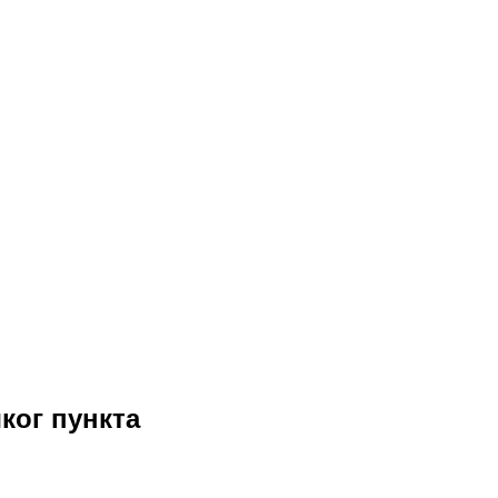
цу са Републиком Бугарском и улази у састав Тимочке Крајине.
ког пункта