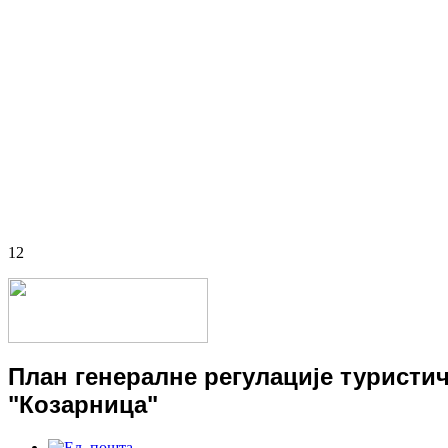
1
2
Општина Књажевац
Општина Књажевац се налази у источном делу Србије, уз грани
се на северној географској ширини од 43°20'...
План генералне регулације туристич
"Козарница"