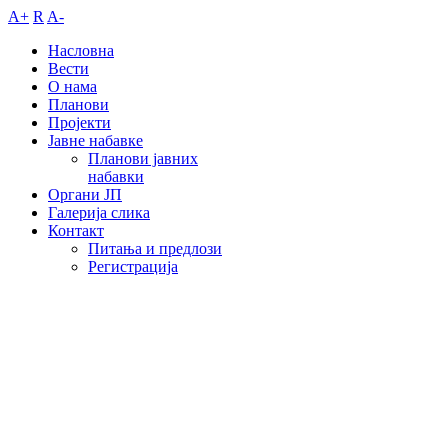
A+
R
A-
Насловна
Вести
О нама
Планови
Пројекти
Јавне набавке
Планови јавних
набавки
Органи ЈП
Галерија слика
Контакт
Питања и предлози
Регистрација