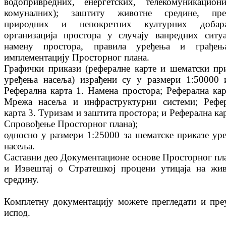
водопривредних, енергетских, телекомуникацио
комуналних); заштиту животне средине, пред
природних и непокретних културних доба
организација простора у случају ванредних ситуа
намену простора, правила уређења и грађењ
имплементацију Просторног плана.
Графички прикази (рефералне карте и шематски пр
уређења насеља) израђени су у размери 1:50000 
Реферална карта 1. Намена простора; Реферална кар
Мрежа насеља и инфраструктурни системи; Рефе
карта 3. Туризам и заштита простора; и Реферална кар
Спровођење Просторног планa);
односно у размери 1:25000 за шематске приказе ур
насеља.
Саставни део Документационе основе Просторног пла
и Извештај о Стратешкој процени утицаја на жи
средину.
Комплетну документацију можете прегледати и пре
испод.