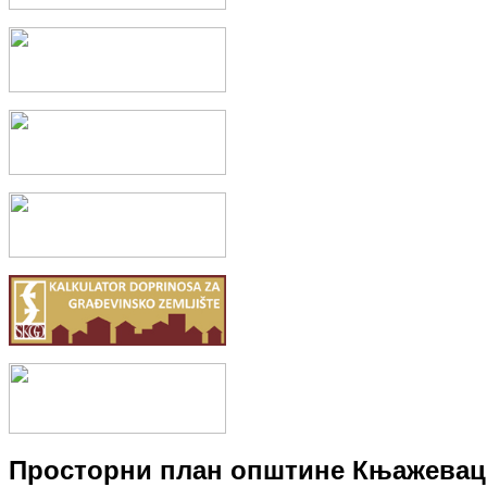
Бањица
Не зна се тачно када су људи, лечења ради, почели да се купају
периода, као и у...
Просторни план општине Књажевац