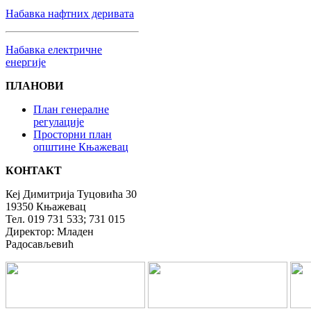
Набaвка нафтних деривата
Набавка електричне
енергије
ПЛАНОВИ
План генералне
регулације
Просторни план
општине Књажевац
КОНТАКТ
Кеј Димитрија Туцовића 30
19350 Књажевац
Тел. 019 731 533; 731 015
Директор: Младен
Радосављевић