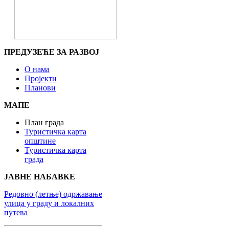
ПРЕДУЗЕЋЕ ЗА РАЗВОЈ
О нама
Пројекти
Планови
МАПЕ
План града
Туристичка карта
општине
Туристичка карта
града
ЈАВНЕ НАБАВКЕ
Редовно (летње) одржавање
улица у граду и локалних
путева