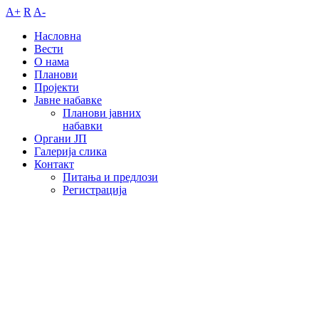
A+
R
A-
Насловна
Вести
О нама
Планови
Пројекти
Јавне набавке
Планови јавних
набавки
Органи ЈП
Галерија слика
Контакт
Питања и предлози
Регистрација