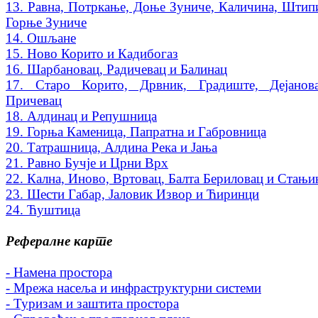
13. Равна, Потркање, Доње Зуниче, Каличина, Штип
Горње Зуниче
14. Ошљане
15. Ново Корито и Кадибогаз
16. Шарбановац, Радичевац и Балинац
17. Старо Корито, Дрвник, Градиште, Дејанов
Причевац
18. Алдинац и Репушница
19. Горња Каменица, Папратна и Габровница
20. Татрашница, Алдина Река и Јања
21. Равно Бучје и Црни Врх
22. Кална, Иново, Вртовац, Балта Бериловац и Стањи
23. Шести Габар, Јаловик Извор и Ћиринци
24. Ћуштица
Рефералне карте
- Намена простора
- Мрежа насеља и инфраструктурни системи
- Туризам и заштита простора