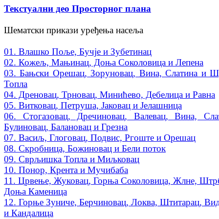
Текстуални део Просторног плана
Шематски прикази уређења насеља
01. Влашко Поље, Бучје и Зубетинац
02. Кожељ, Мањинац, Доња Соколовица и Лепена
03. Бањски Орешац, Зоруновац, Вина, Слатина и 
Топла
04. Дреновац, Трновац, Минићево, Дебелица и Равна
05. Витковац, Петруша, Јаковац и Јелашница
06. Стогазовац, Дречиновац, Валевац, Вина, Сла
Булиновац, Балановац и Грезна
07. Васиљ, Глоговац, Подвис, Ргоште и Орешац
08. Скробница, Божиновац и Бели поток
09. Сврљишка Топла и Миљковац
10. Понор, Крента и Мучибаба
11. Црвење, Жуковац, Горња Соколовица, Жлне, Штр
Доња Каменица
12. Горње Зуниче, Берчиновац, Локва, Штитарац, Ви
и Кандалица