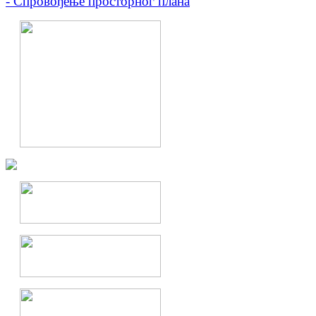
- Спровођење просторног плана