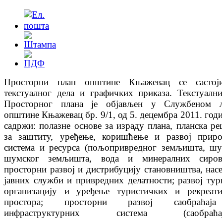
Просторни план општине Књажевац се састој
текстуалног дела и графичких приказа. Текстуалн
Просторног плана је објављен у Службеном л
општине Књажевац бр. 9/1, од 5. децембра 2011. годи
садржи: полазне основе за изрaду плана, планска р
за заштиту, уређење, коришћење и развој прир
система и ресурса (пољопривредног земљишта, ш
шумског земљишта, вода и минералних сирови
просторни развој и дистрибуцију становништва, нас
јавних служби и привредних делатности; развој тур
организацију и уређење туристичких и рекреат
простора; просторни развој саобраћа
инфраструктурних система (саобраћај