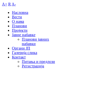
A+
R
A-
Насловна
Вести
О нама
Планови
Пројекти
Јавне набавке
Планови јавних
набавки
Органи ЈП
Галерија слика
Контакт
Питања и предлози
Регистрација