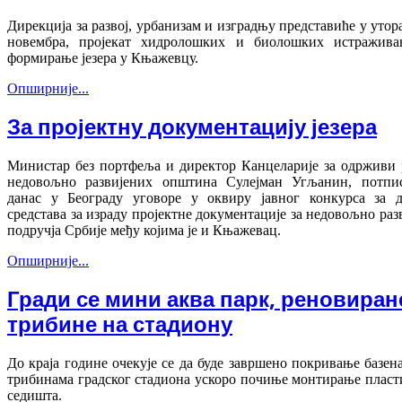
Дирекција за развој, урбанизам и изградњу представиће у утора
новембра, пројекат хидролошких и биолошких истражива
формирање језера у Књажевцу.
Опширније...
За пројектну документацију језера
Министар без портфеља и директор Канцеларије за одрживи 
недовољно развијених општина Сулејман Угљанин, потпис
данас у Београду уговоре у оквиру јавног конкурса за д
средстава за израду пројектне документације за недовољно раз
подручја Србије међу којима је и Књажевац.
Опширније...
Гради се мини аква парк, реновиран
трибине на стадиону
До краја године очекује се да буде завршено покривање базена
трибинама градског стадиона ускоро почиње монтирање плас
седишта.