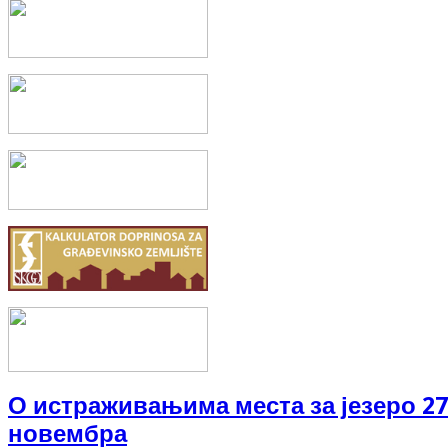
Бањица
Не зна се тачно када су људи, лечења ради, почели да се купају
периода, као и у...
О истраживањима места за језеро 27
новембра