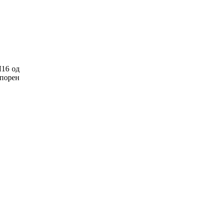
Л16 од
спорен