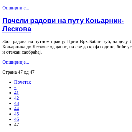
Опширније...
Почели радови на путу Коњарник-
Лескова
Због радова на путном правцу Црни Врх-Бабин зуб, на делу 
Коњарника до Лескове од данас, па све до краја године, биће у
и отежан саобраћај.
Опширније...
Страна 47 од 47
Почетак
«
41
42
43
44
45
46
47