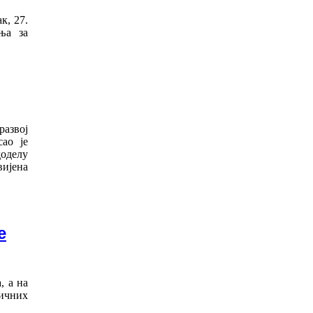
к, 27.
ња за
развој
ао је
оделу
вијена
е
, а на
тичних